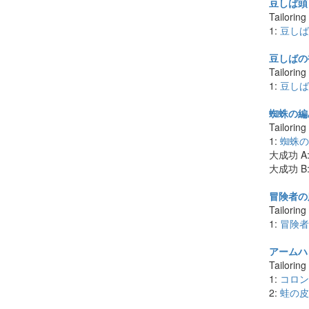
豆しば頭 
Tailoring
1:
豆しば
豆しばの被
Tailoring
1:
豆しば
蜘蛛の編み
Tailoring
1:
蜘蛛の
大成功 A
大成功 B
冒険者の服
Tailoring
1:
冒険者
アームハッ
Tailoring
1:
コロン
2:
蛙の皮 