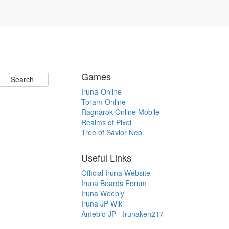
Games
Iruna-Online
Toram-Online
Ragnarok-Online Mobile
Realms of Pixel
Tree of Savior Neo
Useful Links
Official Iruna Website
Iruna Boards Forum
Iruna Weebly
Iruna JP Wiki
Ameblo JP - Irunaken217