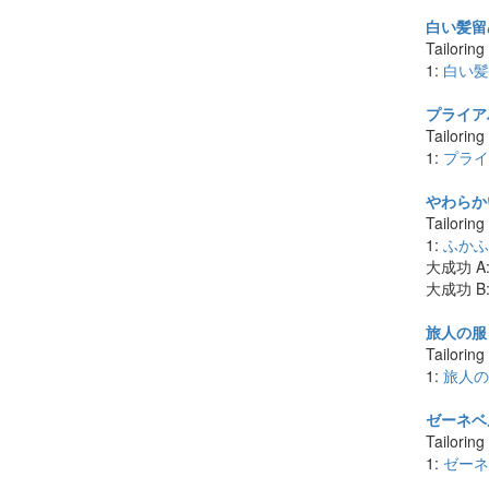
白い髪留め
Tailoring
1:
白い髪
プライアハ
Tailoring
1:
プライ
やわらかい
Tailoring
1:
ふかふ
大成功 A
大成功 B
旅人の服 
Tailoring
1:
旅人の
ゼーネベル
Tailoring
1:
ゼーネ