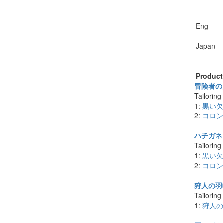
Eng
Japan
Product
冒険者の服
Tailoring
1:
黒い欠
2:
コロン
ハチガネ 
Tailoring
1:
黒い欠
2:
コロン
狩人の羽帽
Tailoring
1:
狩人の