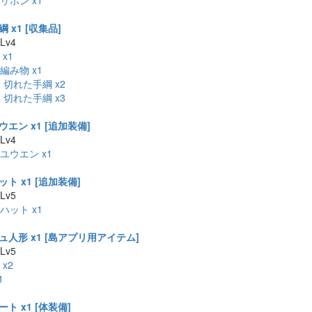
リボン x1
 x1 [収集品]
 Lv4
x1
編み物 x1
:
切れた手綱 x2
:
切れた手綱 x3
エン x1 [追加装備]
 Lv4
ユウエン x1
ト x1 [追加装備]
 Lv5
ハット x1
ュ人形 x1 [島アプリ用アイテム]
 Lv5
x2
1
ト x1 [体装備]