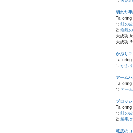
1:
復活の
切れた手綱
Tailoring
1:
蛙の皮 
2:
蜘蛛の
大成功 A
大成功 B
かぶりユウ
Tailoring
1:
かぶり
アームハッ
Tailoring
1:
アーム
ブロッシ
Tailoring
1:
蛙の皮 
2:
綿毛 x
竜皮のコー